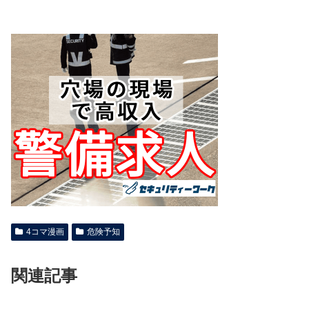
4コマ漫画
危険予知
関連記事