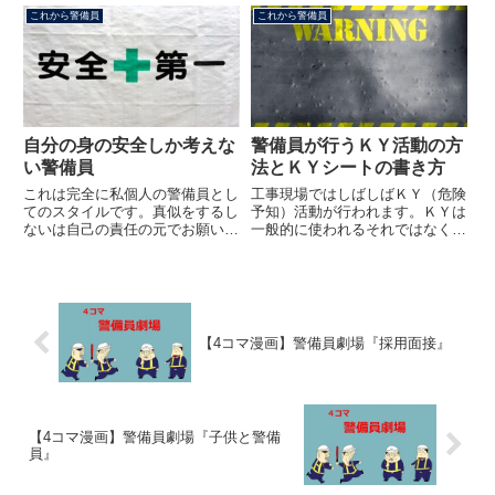
これから警備員
これから警備員
自分の身の安全しか考えな
警備員が行うＫＹ活動の方
い警備員
法とＫＹシートの書き方
これは完全に私個人の警備員とし
工事現場ではしばしばＫＹ（危険
てのスタイルです。真似をするし
予知）活動が行われます。ＫＹは
ないは自己の責任の元でお願いし
一般的に使われるそれではなく工
ます。とりあえず参考になれば幸
事業界の用語となります。ＫＹ活
いです。「私の新人時代」でも紹
動とは工事を行うにあたって可能
介しましたが、私は幸運にも尊敬
性のある危険（Ｋ）を予知（Y）
に値する先輩指導員を得ました。
し、作業をする全員で共通認識を
「自分の身の安全を一番に考え
行うことにより事故を未然に防
な...
ご...
【4コマ漫画】警備員劇場『採用面接』
【4コマ漫画】警備員劇場『子供と警備
員』