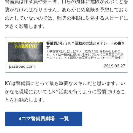
警備員は作業員や第三者、自らの身体に危険が及ぶことを
防がなければなりません。あらかじめ危険を予想しておく
のとしていないのでは、咄嗟の事態に対処するスピードに
大きく影響します。
警備員が行うＫＹ活動の方法とＫＹシートの書き
方
工事現場ではしばしばＫＹ（危険予知）活動が行われま
す。ＫＹは一般的に使われるそれではなく工事業界の用語
となります。ＫＹ活動とは工事を行うにあたって可能性の
ある危険（Ｋ）を予知（Y）し、作業をする全員で共通認
識を行うことにより事故を未然に防ご...
2019.03.27
pastroad.com
KYは警備員にとって最も重要なスキルだと思います。い
かなる現場においてもKY活動を行うように習慣づけるこ
とをお勧めします。
4コマ警備員劇場 一覧