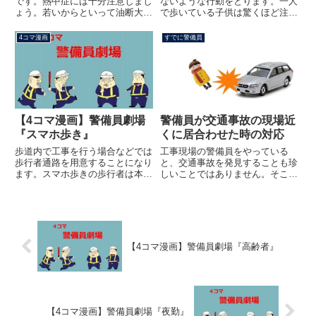
です。熱中症には十分注意しまし
ないような行動をとります。一人
ょう。若いからといって油断大敵
で歩いている子供は驚くほど注意
なのが熱中症です。逆に若い人ほ
深いことが多いのですが、複数人
ど大丈夫だと思って無理をしてし
になった途端に注意力がなくなり
4コマ漫画
すでに警備員
まい、重症となるケースもよくあ
ます。また、その行動は大人の常
ります。熱中症になる原因は、寝
識では図りきれない動きです。警
不足と前日の深酒が大きく影響
備員にとっては要注意となる生
す...
き...
【4コマ漫画】警備員劇場
警備員が交通事故の現場近
『スマホ歩き』
くに居合わせた時の対応
歩道内で工事を行う場合などでは
工事現場の警備員をやっている
歩行者通路を用意することになり
と、交通事故を発見することも珍
ます。スマホ歩きの歩行者は本当
しいことではありません。そこで
に困ります。これは実際にあっ
交通事故現場に居合わせた時の警
た、というより頻繁に発生する現
備員の対応についてご紹介しま
象です。はっきり言ってスマホ歩
す。交通事故の原因についてまず
きの歩行者は全盲者より危険で
は交通事故の原因によって警備員
す。全盲者の方は声がけをすると
の対応が変わってくることに注意
止ま...
が必...
【4コマ漫画】警備員劇場『高齢者』
【4コマ漫画】警備員劇場『夜勤』