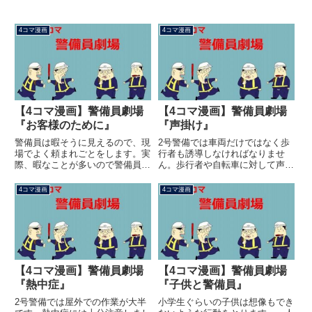
4コマ漫画
4コマ漫画
【4コマ漫画】警備員劇場
【4コマ漫画】警備員劇場
『お客様のために』
『声掛け』
警備員は暇そうに見えるので、現
2号警備では車両だけではなく歩
場でよく頼まれごとをします。実
行者も誘導しなければなりませ
際、暇なことが多いので警備員も
ん。歩行者や自転車に対して声掛
言われるがままに手伝ってしまい
けを行う必要があります。聞こえ
ます。また、少しでも手伝うこと
ない様な小さな声では意味があり
4コマ漫画
4コマ漫画
で早く帰れるならという意識がは
ませんので、注意を喚起するよう
たらいてしまうことが多いのでし
に大きな声で声掛けします。とは
ょう。警備員の作業範囲という
いえ限度がありますので周りの状
の...
況...
【4コマ漫画】警備員劇場
【4コマ漫画】警備員劇場
『熱中症』
『子供と警備員』
2号警備では屋外での作業が大半
小学生ぐらいの子供は想像もでき