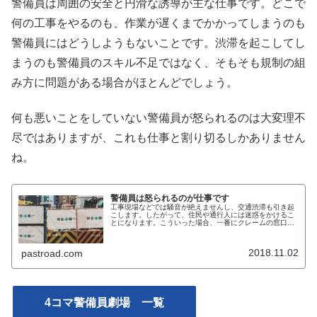
警備員は周囲の安全と円滑な誘導が主な仕事です。どこで
何の工事をやるのも、作業が遅くまでかかってしまうのも
警備員にはどうしようもないことです。渋滞を起こしてし
まうのも警備員のスキル不足ではなく、そもそも規制の組
み方に問題がある場合がほとんどでしょう。
何も悪いことをしていない警備員が怒られるのは大変理不
尽ではありますが、これも仕事と割り切るしかありません
ね。
警備員は怒られるのが仕事です
工事現場などでは騒音が絶えませんし、交通渋滞も引き起
こします。したがって、住民や通行人には迷惑をかけるこ
とになります。こういった場合、一番にクレームの窓口と
なるのが警備員です。本記事では、警備員には避ける事の
できないクレームについて、心構え...
2018.11.02
pastroad.com
4コマ警備員劇場 一覧