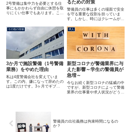
るための対策
2号警備は集中力を必要とする仕
事にもかかわらず自由に休憩を取
警備員の仕事は多くの場面で安全
りにくい仕事でもあります。ここ
を守る重要な役割を担っていま
では2号警備員の休憩の取り方や
す。しかし、時にはクレームが原
タイミングについてご紹介しま
因でクビになってしまうこともあ
す。警備員の休憩事情警備員にと
るかもしれません。この記事で
その他の現場
求人
って取るタイミングの難しいのが
は、「クレームが原因でクビにな
休憩です。警備員はそこにいない
ることがあるのか？」という状況
と...
の具体的な理由と、その背景につ
いて...
3か月で施設警備（1号警備
新型コロナが警備業界に与
業務）をやめた理由
えた影響～学生の警備員が
急増～
私は4度警備会社を変えていま
す。この内、嫌になって辞めたの
今なお続く新型コロナの猛威の中
は1度だけです。3ヶ月でギブア
ですが、新型コロナによって警備
ップしました。嫌になった理由
業界の仕事量や求人状況がどうな
は、そこだけ施設警備であり、施
ったのかについてご紹介します。
設警備は私には合わないと感じた
第一次緊急事態宣言時における警
からです。別に施設警備が特別キ
備業界の実態令和２年４月７日、
ツイというわけではありません。
首都圏に対し緊急事態宣言が発令
単に...
されました。これによって飲食
店...
警備員の出社義務は拘束時間になるの
か？