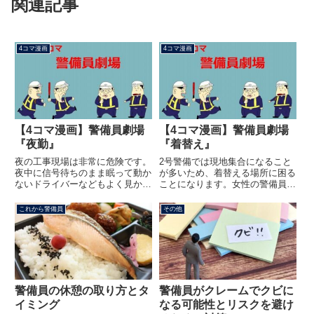
関連記事
4コマ漫画
4コマ漫画
【4コマ漫画】警備員劇場
【4コマ漫画】警備員劇場
『夜勤』
『着替え』
夜の工事現場は非常に危険です。
2号警備では現地集合になること
夜中に信号待ちのまま眠って動か
が多いため、着替える場所に困る
ないドライバーなどもよく見かけ
ことになります。女性の警備員の
ます。また、夜中だと車のスピー
場合は駅やコンビニのトイレで着
ドも出ていますので、重大事故に
替えることが多いようですが、ほ
これから警備員
その他
つながる可能性も高まります。夜
とんどの男性警備員は現地で着替
勤をする場合は十二分に注意を怠
えています。公衆の面前でパンツ
らないようにしましょう。4コ
一丁だと通報されてもしかたが
マ...
な...
警備員の休憩の取り方とタ
警備員がクレームでクビに
イミング
なる可能性とリスクを避け