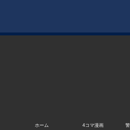
ホーム
4コマ漫画
警