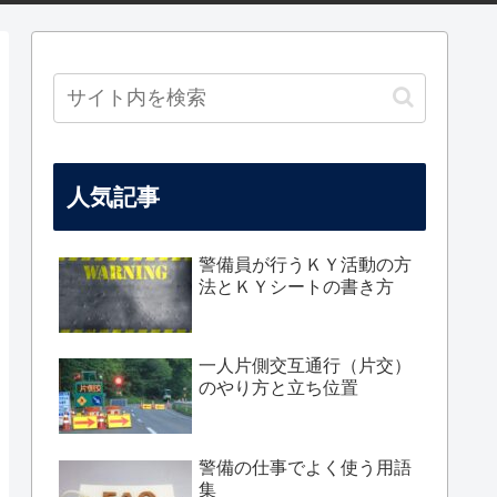
人気記事
警備員が行うＫＹ活動の方
法とＫＹシートの書き方
一人片側交互通行（片交）
のやり方と立ち位置
警備の仕事でよく使う用語
集