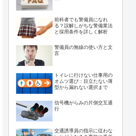
前科者でも警備員になれ
る？誤解しがちな警備業法
と採用条件を詳しく解析
警備員の無線の使い方と文
言
トイレに行けない仕事用の
オムツ選び：目立たない薄
型から漏れない選択まで
信号機がらみの片側交互通
行
交通誘導員の指示に従わな