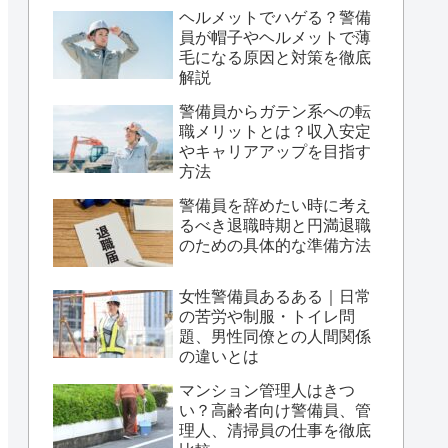
ヘルメットでハゲる？警備
員が帽子やヘルメットで薄
毛になる原因と対策を徹底
解説
警備員からガテン系への転
職メリットとは？収入安定
やキャリアアップを目指す
方法
警備員を辞めたい時に考え
るべき退職時期と円満退職
のための具体的な準備方法
女性警備員あるある｜日常
の苦労や制服・トイレ問
題、男性同僚との人間関係
の違いとは
マンション管理人はきつ
い？高齢者向け警備員、管
理人、清掃員の仕事を徹底