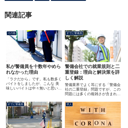
関連記事
その他
すでに警備員
私が警備員を十数年やめら
警備会社での就業規則と二
れなかった理由
重登録：理由と解決策を詳
しく解説
「ラクだから」です。私も数多く
バイトをしましたが、こんな 美
警備業界でよく耳にする「警備会
味しいバイトは中々無いと思いま
社の二重登録」問題ですが、この
す。※あくまでも個人的な意見で
問題には多くの複雑さが含まれて
す。警備員のお仕事のメリット私
います。警備業法により、警備員
が警備員をやめられなかった理由
の副業は一律に禁止されていない
すでに警備員
求人
は、早く帰れる可能性が高い雨が
ものの、二重登録には様々な懸念
降るとお休み立ってるだけ困っ
が存在します。本記事では、警備
た...
会社がなぜ二重登録を禁止するの
かを理解した上で、警備員が直面
するこれらの問題にどのように対