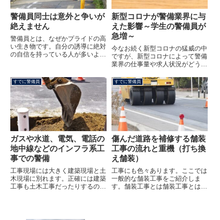
処すべきかを詳細に掘り下げてい
ます。
警備員同士は意外と争いが
新型コロナが警備業界に与
絶えません
えた影響～学生の警備員が
急増～
警備員とは、なぜかプライドの高
い生き物です。自分の誘導に絶対
今なお続く新型コロナの猛威の中
の自信を持っている人が多いよう
ですが、新型コロナによって警備
に思います。こんなブログを書い
業界の仕事量や求人状況がどうな
ているくらいですから、私もこの
ったのかについてご紹介します。
部類なのかもしれません。この傾
第一次緊急事態宣言時における警
すでに警備員
すでに警備員
向は片側交互通行の時に顕著に出
備業界の実態令和２年４月７日、
ます。片側交互通行について知
首都圏に対し緊急事態宣言が発令
り...
されました。これによって飲食
店...
ガスや水道、電気、電話の
傷んだ道路を補修する舗装
地中線などのインフラ系工
工事の流れと重機（打ち換
事での警備
え舗装）
工事現場には大きく建築現場と土
工事にも色々あります。ここでは
木現場に別れます。正確には建築
一般的な舗装工事をご紹介しま
工事も土木工事だったりするので
す。舗装工事とは舗装工事とは傷
すが、ややこしいので建築工事と
んだ道路をキレイにする工事で
土木工事、道路工事とか言い分け
す。舗装工事では様々な重機が使
たりします。土木工事現場では道
用されます。舗装の程度によって
路上で作業しなければならない場
使用される重機は変わりますが、