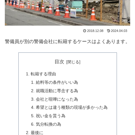
2018.12.08
2024.04.03
警備員が別の警備会社に転籍するケースはよくあります。
目次
転籍する理由
給料等の条件がいい為
就職活動に専念する為
会社と喧嘩になった為
希望とは違う種類の現場が多かった為
祝い金を貰う為
気分転換の為
最後に