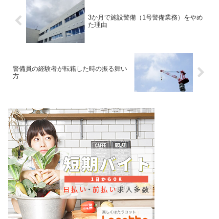
合に警備員が派遣されます。警
重機の名称が分からないと、かな
備...
り不...
3か月で施設警備（1号警備業務）をやめ
た理由
警備員の経験者が転籍した時の振る舞い
方