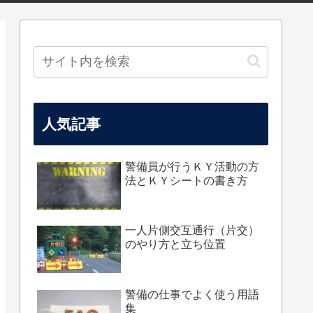
人気記事
警備員が行うＫＹ活動の方
法とＫＹシートの書き方
一人片側交互通行（片交）
のやり方と立ち位置
警備の仕事でよく使う用語
集