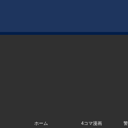
ホーム
4コマ漫画
警