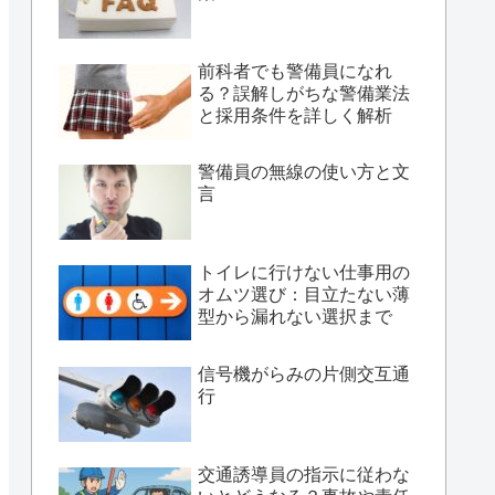
前科者でも警備員になれ
る？誤解しがちな警備業法
と採用条件を詳しく解析
警備員の無線の使い方と文
言
トイレに行けない仕事用の
オムツ選び：目立たない薄
型から漏れない選択まで
信号機がらみの片側交互通
行
交通誘導員の指示に従わな