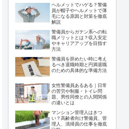
ヘルメットでハゲる？警備
員が帽子やヘルメットで薄
毛になる原因と対策を徹底
解説
警備員からガテン系への転
職メリットとは？収入安定
やキャリアアップを目指す
方法
警備員を辞めたい時に考え
るべき退職時期と円満退職
のための具体的な準備方法
女性警備員あるある｜日常
の苦労や制服・トイレ問
題、男性同僚との人間関係
の違いとは
マンション管理人はきつ
い？高齢者向け警備員、管
理人、清掃員の仕事を徹底