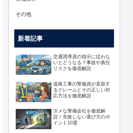
その他
新着記事
交通誘導員の指示に従わな
いとどうなる？事故や責任
リスクを徹底解説
道路工事の警備員が直面す
るクレームとその正しい対
応方法を徹底解説
ダメな警備会社を徹底解
説！失敗しない選び方のポ
イント10選