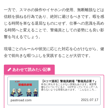
一方で、スマホの操作やイヤホンの使用、無断離脱などは
信頼を損ねる行為であり、絶対に避けるべきです。暇を感
じる時間を単なる退屈なものにせず、仕事への意識を高め
る時間へと変えることで、警備員としての姿勢にも良い影
響を与えるでしょう。
現場ごとのルールや状況に応じた対応を心がけながら、健
全で前向きな暇つぶしを実践することが大切です。
あわせて読みたい記事
【4コマ漫画】警備員劇場『警備員必要？』
本当に何もすることがない現場もあります。保安警
備などについていると、1日中立っていて人っ子一人
通らないような現場もあります。「こんなところ警
備員必要ないのでは？」と思うかもしれませんが、
もしもの時のための警備員です。何もしないでお金
がもらえ...
2021.07.17
pastroad.com