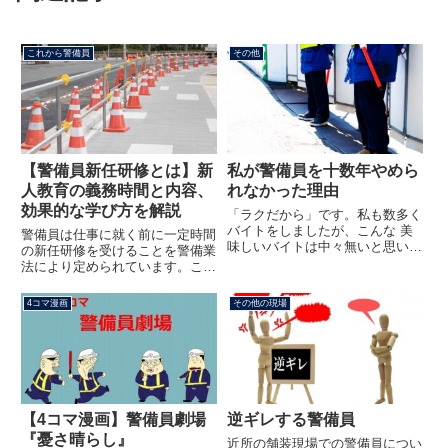
これから警備員
その他
【警備員新任研修とは】新
私が警備員を十数年やめら
人教育の義務時間と内容、
れなかった理由
効果的な学び方を解説
「ラクだから」です。私も数多く
バイトをしましたが、こんな 美
警備員は仕事に就く前に一定時間
味しいバイトは中々無いと思いま
の新任研修を受けることを警備業
す。※あくまでも個人的な意見で
法により定められています。これ
す。警備員のお仕事のメリット私
に違反すると警備会社は処罰され
が警備員をやめられなかった理由
ますので、もし一切研修せずに明
4コマ漫画
その他の現場
は、早く帰れる可能性が高い雨が
日から現場で働くように言われた
降るとお休み立ってるだけ困っ
なら警備業法違反です。訴えまし
た...
ょう。この記事を読んでわかる
こ...
【4コマ漫画】警備員劇場
逆ギレする警備員
『憂さ晴らし』
近所の舗装現場での警備員につい