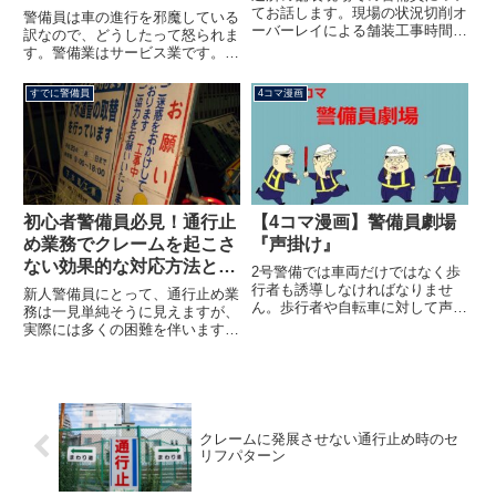
てお話します。現場の状況切削オ
警備員は車の進行を邪魔している
ーバーレイによる舗装工事時間は
訳なので、どうしたって怒られま
朝の6時30分頃大型車輛も走る県
す。警備業はサービス業です。サ
道交通量は朝夕に渋滞する程度規
ービス業にクレームはつきものと
制の距離は約200ｍこの時点で
言っても過言ではありません。と
すでに警備員
4コマ漫画
「すりつけ」作業中よくある夜勤
りわけ警備員は工事業者にサービ
での舗装工事ですが、今回のポ...
スを提供するわけで、人や車に対
しては迷惑しかかけていません
の...
初心者警備員必見！通行止
【4コマ漫画】警備員劇場
め業務でクレームを起こさ
『声掛け』
ない効果的な対応方法と
2号警備では車両だけではなく歩
は？
行者も誘導しなければなりませ
新人警備員にとって、通行止め業
ん。歩行者や自転車に対して声掛
務は一見単純そうに見えますが、
けを行う必要があります。聞こえ
実際には多くの困難を伴います。
ない様な小さな声では意味があり
通行止めで、ドライバーの不快感
ませんので、注意を喚起するよう
を最小限に抑えつつ、効率的に案
に大きな声で声掛けします。とは
内を行う方法を学ぶことは、警備
いえ限度がありますので周りの状
員としての重要なスキルです。こ
況...
の記事では、特に新人警備員が通
行止め業務をこなす際に直面する
クレームに発展させない通行止め時のセ
課題と、それに対処するための具
リフパターン
体的な手法を解説します。