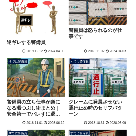
警備員は怒られるのが仕
事です
逆ギレする警備員
2019.12.12
2024.04.03
2018.11.02
2024.04.03
すでに警備員
すでに警備員
警備員の立ち仕事が楽に
クレームに発展させない
なる暇つぶし術まとめ｜
通行止め時のセリフパタ
安全第一でバレずに退屈
ーン
を解消
2018.11.01
2025.06.12
2018.10.31
2020.06.09
すでに警備員
すでに警備員